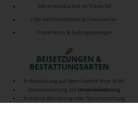
24h-Erreichbarkeit im Trauerfall
Hilfe bei Formalitäten & Dokumenten
Trauerdruck & Zeitungsanzeigen
BEISETZUNGEN &
BESTATTUNGSARTEN
Erdbestattung auf dem Friedhof Ihrer Wahl
Feuerbestattung mit
Urnenbeisetzung
Anonyme Bestattung oder Naturbestattung
Organisation kirchlicher und weltlicher
Trauerfeiern