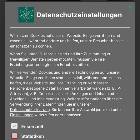
GABI WEITGASSER
Mit die
Datenschutzeinstellungen
Beratung Vorsorge & Trauerfälle
Wir nutzen Cookies auf unserer Website. Einige von ihnen sind
essenziell, während andere uns helfen, unsere Besucher besser
einschätzen zu können.
Wenn Sie unter 16 Jahre alt sind und Ihre Zustimmung zu
freiwilligen Diensten geben möchten, müssen Sie Ihre
Erziehungsberechtigten um Erlaubnis bitten.
Wir verwenden Cookies und andere Technologien auf unserer
Website. Einige von ihnen sind essenziell, während andere uns
helfen, diese Website und Ihre Erfahrung zu verbessern.
Personenbezogene Daten können verarbeitet werden (z. B. IP-
Adressen), z. B. für personalisierte Anzeigen und Inhalte oder
Anzeigen- und Inhaltsmessung.
Weitere Informationen über die
Verwendung Ihrer Daten finden Sie in unserer
Datenschutzerklärung
.
Sie können Ihre Auswahl jederzeit unter
Einstellungen
widerrufen oder anpassen.
Es folgt eine Liste der Service-Gruppen, für die eine E
Essenziell
Statistiken